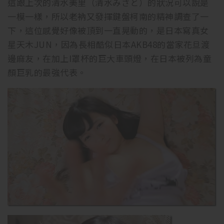
這跟上次的清水美里（清水みさと）的狀況可以說是
一模一樣，所以老衲又發揮鍵盤柯南的精神調查了一
下，這位感覺好像被頂到一直晃動的，是日本寫真女
星天木JUN，因為長相酷似日本AKB48的當家花旦渡
邊麻友，在加上I罩杯的巨大車頭燈，在日本被列為童
顏巨乳的最強代表。