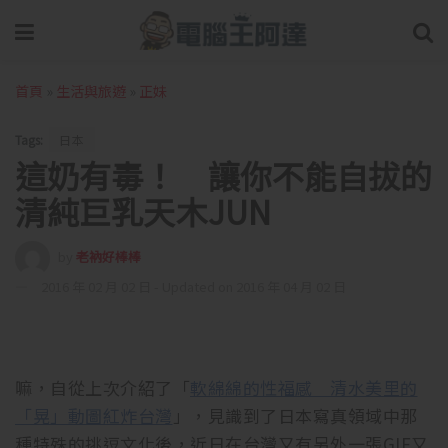
首頁
»
生活與旅遊
»
正妹
Tags:
日本
這奶有毒！ 讓你不能自拔的
清純巨乳天木JUN
by
老衲好棒棒
2016 年 02 月 02 日 - Updated on 2016 年 04 月 02 日
嘛，自從上次介紹了「
軟綿綿的性福感 清水美里的
「晃」動圖紅炸台灣
」，見識到了日本寫真領域中那
種特殊的挑逗文化後，近日在台灣又有另外一張GIF又