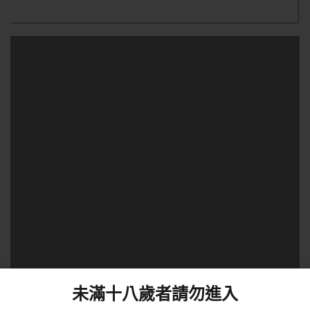
未滿十八歲者請勿進入
這奶有毒！ 讓你不能自拔的清純巨乳天木JUN 叫床