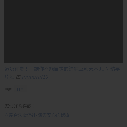
這奶有毒！ 讓你不能自拔的清純巨乳天木JUN 精華
片段
由
immoral10
Tags:
日本
您也許會喜歡：
立達合法徵信社-讓您安心的選擇