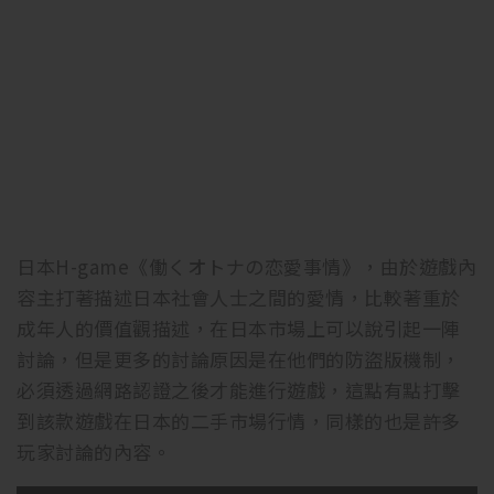
日本H-game《働くオトナの恋愛事情》，由於遊戲內
容主打著描述日本社會人士之間的愛情，比較著重於
成年人的價值觀描述，在日本市場上可以說引起一陣
討論，但是更多的討論原因是在他們的防盜版機制，
必須透過網路認證之後才能進行遊戲，這點有點打擊
到該款遊戲在日本的二手市場行情，同樣的也是許多
玩家討論的內容。