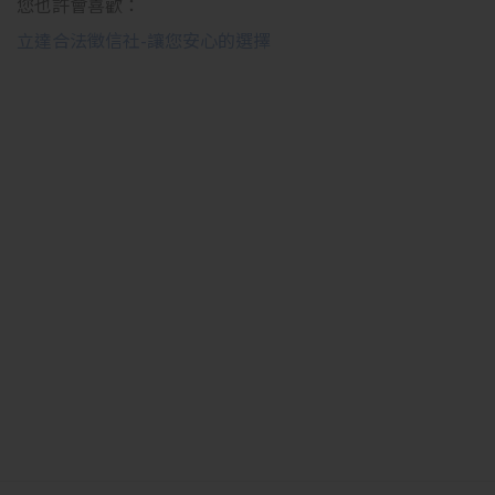
您也許會喜歡：
立達合法徵信社-讓您安心的選擇