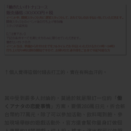
↑個人覺得這個付錢去打工的，實在有夠血汗的。
其中受到最多人討論的，莫過於就是限訂一位的「
働
くアナタの恋愛事情
」方案，要價280萬日元，折合新
台幣約77萬元，除了可以參加活動、飲料喝到飽、參
加現場舉辦的遊戲活動外，官方還會幫你量身訂做個
人專屬的18禁遊戲，從人設、據本、演出都可以依照