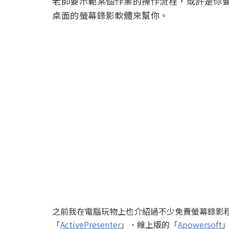
老師要示範某個作業的操作流程，或許是你
桌面的螢幕錄影軟體來幫你。
之前我在電腦玩物上也介紹過不少免費螢幕錄影
「
ActivePresenter
」、線上版的「
Apowersoft
」