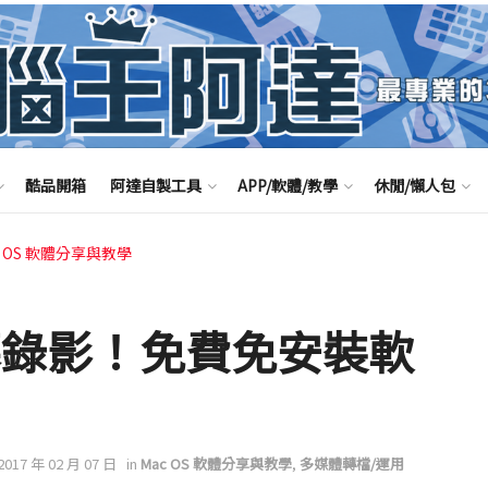
酷品開箱
阿達自製工具
APP/軟體/教學
休閒/懶人包
c OS 軟體分享與教學
螢幕錄影！免費免安裝軟
 2017 年 02 月 07 日
in
Mac OS 軟體分享與教學
,
多媒體轉檔/運用