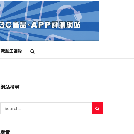
電腦王團隊
網站搜尋
廣告