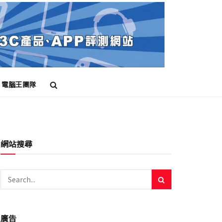
電腦王團隊
網站搜尋
廣告