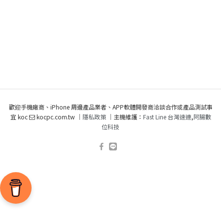
歡迎手機廠商、iPhone 周邊產品業者、APP軟體開發商洽談合作或產品測試事
宜 koc
kocpc.com.tw ｜
隱私政策
｜主機維護：
Fast Line 台灣速連
,
阿腸數
位科技