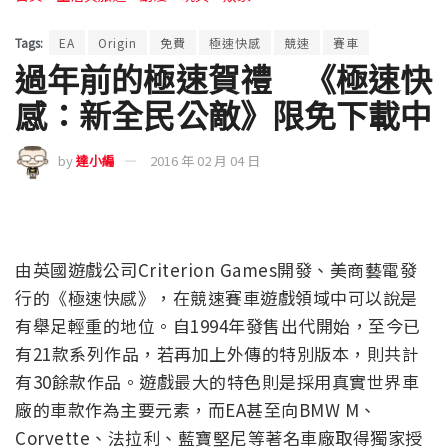
Tags:
EA
Origin
免費
極速快感
競速
賽車
過年前的極速賀禮 《極速快
感：新全民公敵》限免下載中
by
達小編
2016 年 02 月 04 日
由英國遊戲公司Criterion Games開發、美商藝電發
行的《極速快感》，在競速賽車遊戲領域中可以說是
有舉足輕重的地位。自1994年發售出代開始，至今已
有21款系列作品，若再加上外傳的特別版本，則共計
有30餘款作品。遊戲最大的特色則是採用真實世界車
廠的車款作為主要元素，而EA甚至向BMW M、
Corvette、法拉利、藍寶堅尼等著名車廠取得獨家授