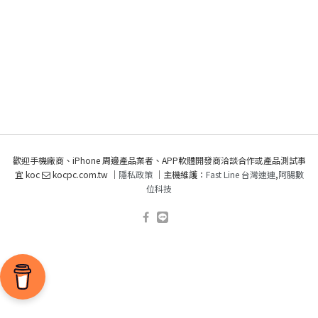
歡迎手機廠商、iPhone 周邊產品業者、APP軟體開發商洽談合作或產品測試事
宜 koc
kocpc.com.tw ｜
隱私政策
｜主機維護：
Fast Line 台灣速連
,
阿腸數
位科技