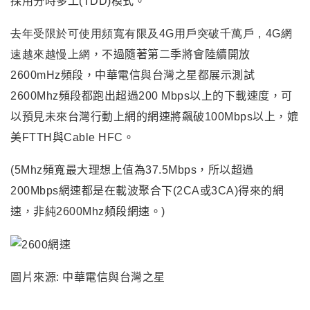
採用
分時多工(TDD)模式
。
去年受限於可使用頻寬有限及4G用戶突破千萬戶
，
4G網
速越來越慢上網
，不過隨著第二季將會陸續開放
2600mHz頻段
，
中華電信與台灣之星都展示測試
2600Mhz頻段都跑出超過200 Mbps以上的下載速度
，
可
以預見未來台灣行動上網的網速將飆破100Mbps以上，媲
美FTTH與Cable
HFC
。
(5Mhz頻寬最大理想上值為37.5Mbps，所以超過
200Mbps網速都是在載波聚合下(2CA或3CA)得來的網
速，非純2600Mhz頻段網速。)
圖片來源: 中華電信與台灣之星