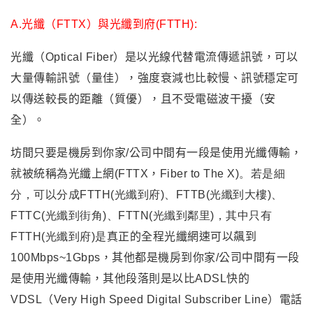
A.光纖（FTTX）與光纖到府(FTTH):
光纖（Optical Fiber）是以光線代替電流傳遞訊號，
可以
大量傳輸訊號（量佳），強度衰減也比較慢
、
訊號穩定可
以傳送較長的距離
（質優）
，
且不受電磁波干擾（安
全）。
坊間只要是機房到你家/公司中間有一段是使用光纖傳輸，
就被統稱為光纖上網(FTTX
，
Fiber to The X)
。若是細
分
，可以分成FTTH(光纖到府)
、FTTB(光纖到大樓)、
FTTC(
光纖到街角)
、FTTN(
光纖到鄰里)
，
其中只有
FTTH(光纖到府)是
真正的全程光纖網速可以飆到
100Mbps~1Gbps，其他都是機房到你家/公司中間有一段
是使用光纖傳輸，其他段落則是以比ADSL快的
VDSL（Very High Speed Digital Subscriber Line）電話