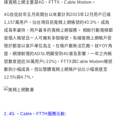
速寬頻上網主要是4G、FTTX、Cable Modem。
4G自從前年五月底開台以來累計到2015年12月用戶已達
1,157萬用戶
，
佔台灣目前寬頻上網帳號的43.3%
，
成為
成長率最快
、
用戶最多的寬頻上網服務。 相較行動寬頻都
是個人帳號且一人可擁有多個帳號
，
有線寬頻上網帳戶受
限於都是以家戶單位為主
，
在帳戶數無法匹敵
。就YOY角
度
，
網速較慢的ADSL明顯受到4G普及影響
，
一年之內帳
號數衰退近30萬用戶(-22%)
，
FTTX與Cable Modem帳號
數則小幅成長
，
但佔整體
寬頻上網帳戶佔比小幅衰退至
12.5%與4.7%
。
2.
4G
、Cable、FTTH服務比較
: