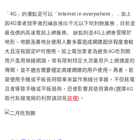
「
4G
」
的優點是可以
「
Internet in everywhere
」
，加上
因4G業者競爭激烈緣故推出千元以下吃到飽服務
，目前是
最低價的高速寬頻上網服務
。
缺點則是4G上網會
受限於
地形
、
地貌及基地台使用人數多寡造成網速起伏程度會較
大且沒有固定IP可使用
，
加上
電信業者為避免4G吃到飽
用戶濫用無線網路
，常有
限制特定大流量用戶上網速度的
傳聞
，並不適合需要穩定高速網速的用戶使用。再者
，若
是使用
手機或平板長時間拿來當作無線分享器
，
不但耗電
且會導致手機或平板過熱
，
恐會影響其使用壽命
(選擇4G
取代有線寬頻的利弊請詳見
這裡
)
。