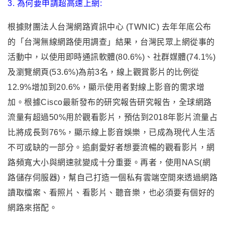
3. 為何要申請超高速上網
:
根據財團法人台灣網路資訊中心 (TWNIC) 去年年底公布
的「台灣無線網路使用調查」結果
，
台灣民眾上網從事的
活動中，以使用即時通訊軟體(80.6%)、社群媒體(74.1%)
及瀏覽網頁(53.6%)為前3名，線上觀賞影片的比例從
12.9%增加到20.6%，顯示使用者對線上影音的需求增
加。
根據
Cisco
最新發布的研究報告
研究報告，全球網路
流量有超過50%用於觀看影片，
預估到2018年影片流量占
比將成長到76%
，
顯示線上影音娛樂，已成為現代人生活
不可或缺的一部分。追劇愛好者
想要流暢的觀看影片，網
路頻寬大小與網速就變成十分重要。再者
，
使用NAS
(
網
路儲存伺服器)
，
幫自己打造一個私有雲端空間來透過網路
讀取檔案、看照片、看影片、聽音樂，也必須要有個好的
網路來搭配。