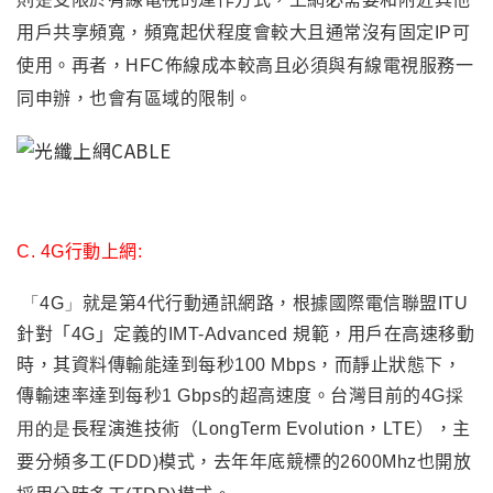
用戶共享頻寬，頻寬起伏程度會較大且通常沒有固定IP可
使用。再者
，
HFC佈線成本較高且必須與有線電視服務一
同申辦
，也會有區域的限制
。
C. 4G行動上網:
「
4G
」
就是第4代行動通訊網路，根據國際電信聯盟ITU
針對「4G」定義的IMT-Advanced 規範，用戶在高速移動
時，其資料傳輸能達到每秒100 Mbps，而靜止狀態下，
傳輸速率達到每秒1 Gbps的超高速度
。台灣目前的
4G採
用的是
長程演進技術（LongTerm Evolution，LTE）
，主
要
分頻多工(FDD)模式
，去年年底競標的2600Mhz也開放