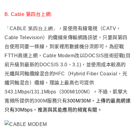
B. Cable 第四台上網:
「
CABLE 第四台上網
」
，是使用有線電視（CATV，
Cable Television）的纜線來傳輸網路訊號，只要與第四
台使用同要一條線
，到家裡用數據機分流即可
。
為迎戰
FTTH高速上網
，
Cable Modem
改以DOCSIS技術迎戰(目
前升級到最新的DOCSIS 3.0、3.1)
，並
使用成本較高的
光纖與同軸纜線混合的HFC（Hybrid Fiber Coaxial，光
纖同軸混合）纜線
，
理論上最高也可提供
343.1Mbps/131.1Mbps（300M/100M）。不過
，
凱擘大
寬頻所提供的300M服務只有
300M/30M，上傳的最高網速
只有30Mbps
，推測
與其能應用的頻寬有關
。