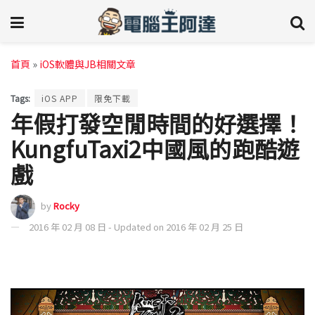
首頁
»
iOS軟體與JB相關文章
Tags:
iOS APP
限免下載
年假打發空閒時間的好選擇！
KungfuTaxi2中國風的跑酷遊
戲
by
Rocky
2016 年 02 月 08 日 - Updated on 2016 年 02 月 25 日