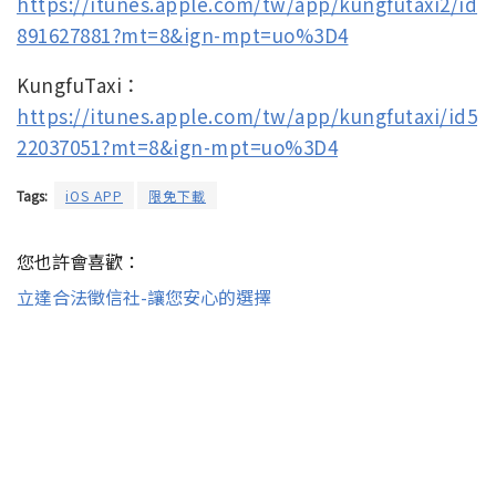
https://itunes.apple.com/tw/app/kungfutaxi2/id
891627881?mt=8&ign-mpt=uo%3D4
KungfuTaxi：
https://itunes.apple.com/tw/app/kungfutaxi/id5
22037051?mt=8&ign-mpt=uo%3D4
Tags:
iOS APP
限免下載
您也許會喜歡：
立達合法徵信社-讓您安心的選擇