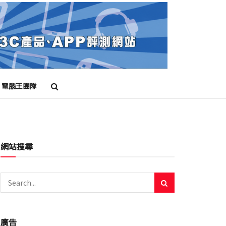
電腦王團隊
網站搜尋
廣告