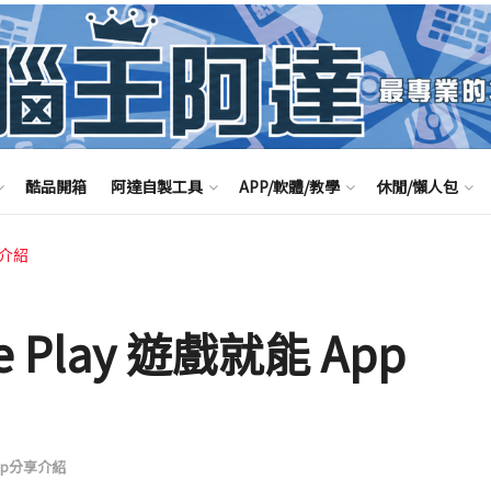
酷品開箱
阿達自製工具
APP/軟體/教學
休閒/懶人包
享介紹
 Play 遊戲就能 App
 App分享介紹