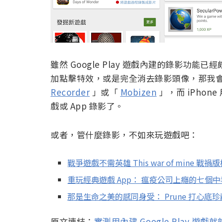
雖然 Google Play 遊戲內建的錄影
加點擊特效，或是完全消去錄影頭像，那我會建議
Recorder
」或「
Mobizen
」，而 iPhon
戲或 App 錄影了。
或者，管什麼錄影，不如來玩遊戲吧：
戰爭遊戲不需英雄 This war of mine 戰
重玩經典遊戲 App： 瘟疫公司上癮的七個
那是生命之美的感同身受： Prune 打心底
原文連結：
實測用內建 Google Play 遊戲