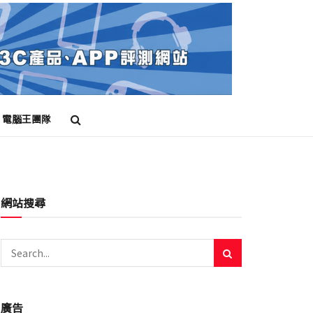
電腦王團隊
網站搜尋
廣告