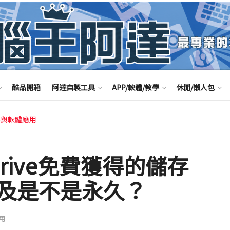
酷品開箱
阿達自製工具
APP/軟體/教學
休閒/懶人包
路與軟體應用
Drive免費獲得的儲存
及是不是永久？
用