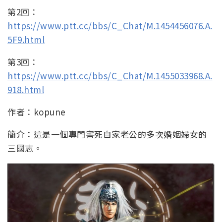
第2回：
https://www.ptt.cc/bbs/C_Chat/M.1454456076.A.
5F9.html
第3回：
https://www.ptt.cc/bbs/C_Chat/M.1455033968.A.
918.html
作者：kopune
簡介：這是一個專門害死自家老公的多次婚姻婦女的
三國志。