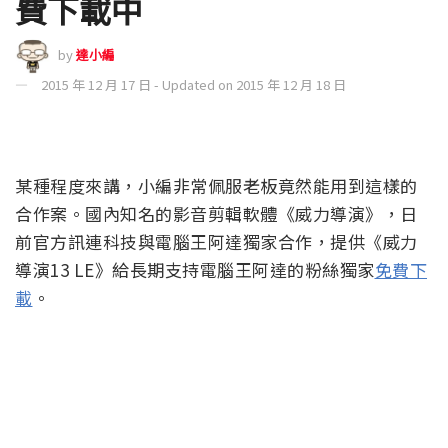
費下載中
by
達小編
2015 年 12 月 17 日 - Updated on 2015 年 12 月 18 日
某種程度來講，小編非常佩服老板竟然能用到這樣的
合作案。國內知名的影音剪輯軟體《威力導演》，日
前官方訊連科技與電腦王阿達獨家合作，提供《威力
導演13 LE》給長期支持電腦王阿達的粉絲獨家
免費下
載
。