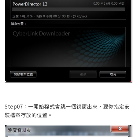
Step07：一開始程式會跳一個視窗出來，要你指定安
裝檔案存放的位置。