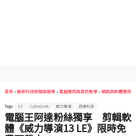
首頁
»
最新科技新聞與報導
»
電腦應用與其他教學
»
網路與軟體應用
Tags:
13
CyberLink
威力導演
訊連科技
電腦王阿達粉絲獨享 剪輯軟
體《威力導演13 LE》限時免