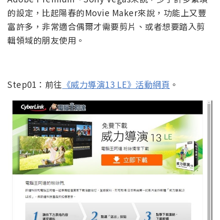
的設定，比起陽春的Movie Maker來說，功能上又豐
富許多，非常適合偶爾才需要剪片、或者想要踏入剪
輯領域的朋友使用。
Step01：前往
《威力導演13 LE》活動網頁
。