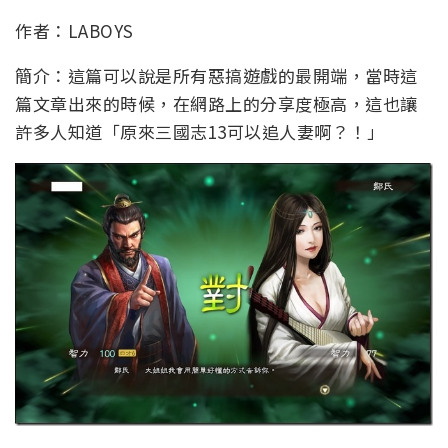
作者：LABOYS
簡介：這篇可以說是所有惡搞遊戲的最開端，當時這
篇文章出來的時候，在網路上的分享度極高，這也讓
許多人知道「原來三國志13可以追人妻啊？！」