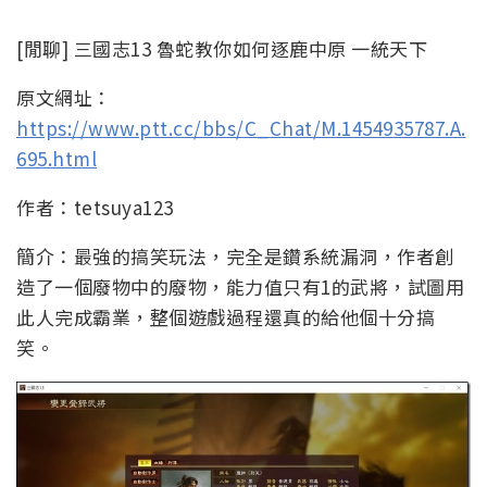
[閒聊] 三國志13 魯蛇教你如何逐鹿中原 一統天下
原文網址：
https://www.ptt.cc/bbs/C_Chat/M.1454935787.A.
695.html
作者：tetsuya123
簡介：最強的搞笑玩法，完全是鑽系統漏洞，作者創
造了一個廢物中的廢物，能力值只有1的武將，試圖用
此人完成霸業，整個遊戲過程還真的給他個十分搞
笑。