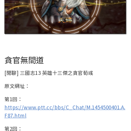
貪官無間道
[閒聊] 三國志13 英雄十三傑之貪官荀彧
原文網址：
第1回：
https://www.ptt.cc/bbs/C_Chat/M.1454500401.A.
F87.html
第2回：