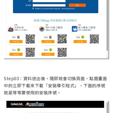
Step03：資料送出後，隨即就會切換頁面，點選畫面
中的立即下載來下載「安裝導引程式」，下面的序號
就是等等要使用的安裝序號。