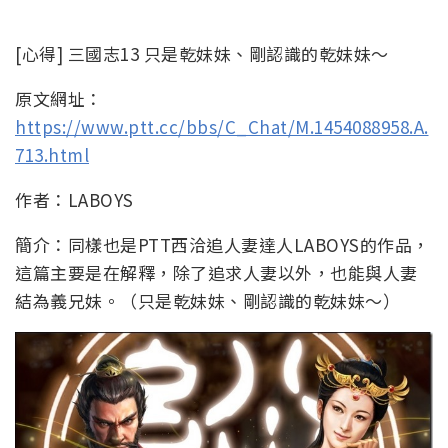
[心得] 三國志13 只是乾妹妹、剛認識的乾妹妹～
原文網址：
https://www.ptt.cc/bbs/C_Chat/M.1454088958.A.
713.html
作者：LABOYS
簡介：同樣也是PTT西洽追人妻達人LABOYS的作品，
這篇主要是在解釋，除了追求人妻以外，也能與人妻
結為義兄妹。（只是乾妹妹、剛認識的乾妹妹～）