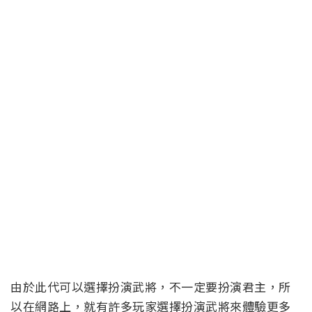
由於此代可以選擇扮演武將，不一定要扮演君主，所
以在網路上，就有許多玩家選擇扮演武將來體驗更多