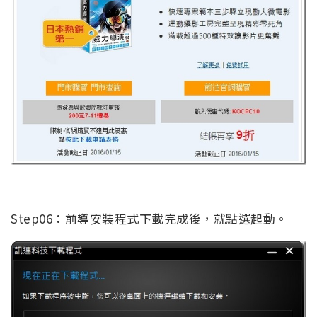
Step06：前導安裝程式下載完成後，就點選起動。