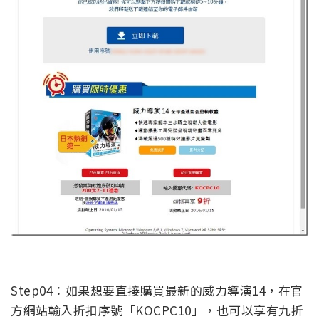
Step04：如果想要直接購買最新的威力導演14，在官
方網站輸入折扣序號「KOCPC10」，也可以享有九折