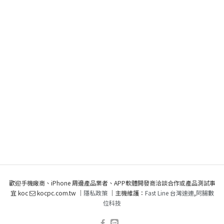
歡迎手機廠商、iPhone 周邊產品業者、APP軟體開發商洽談合作或產品測試事
宜 koc
kocpc.com.tw ｜
隱私政策
｜主機維護：
Fast Line 台灣速連
,
阿腸數
位科技