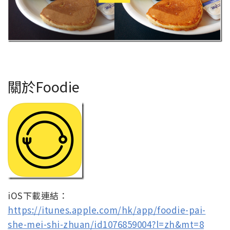
關於Foodie
iOS下載連結：
https://itunes.apple.com/hk/app/foodie-pai-
she-mei-shi-zhuan/id1076859004?l=zh&mt=8