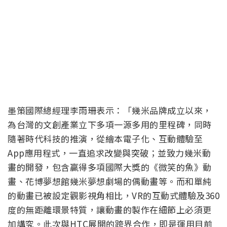
墨策國際總經理李雨珊表示：「幾米品牌成立以來，
為台灣的文創產業立下多項一源多用的里程碑，同時
隨著時代科技的推演，從繪本電子化、互動體驗至
App應用程式，一直追求改變與突破；並致力幾米動
畫的開發，包含贏得多項國際大獎的《微笑的魚》動
畫、花博夢想館幾米夢想劇場的偶動畫等。而和單純
的動畫已被設定觀影視角相比，VR的互動式體驗及360
度的無距離環景特質，讓動畫的製作在細節上必須更
加講究。此次與HTC展開的跨界合作，即是運用目前