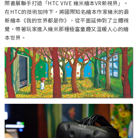
際書展聯手打造「HTC VIVE 幾米繪本VR新視界」。
在HTC的技術加持下，將國際知名繪本作家幾米的最
新繪本《我的世界都是你》，從平面延伸到了立體視
覺，帶著玩家進入幾米那種極富童趣又溫暖人心的繪
本世界。