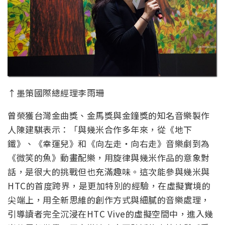
↑墨策國際總經理李雨珊
曾榮獲台灣金曲獎、金馬獎與金鐘獎的知名音樂製作
人陳建騏表示：「與幾米合作多年來，從《地下
鐵》、《幸運兒》和《向左走・向右走》音樂劇到為
《微笑的魚》動畫配樂，用旋律與幾米作品的意象對
話，是很大的挑戰但也充滿趣味。這次能參與幾米與
HTC的首度跨界，是更加特別的經驗，在虛擬實境的
尖端上，用全新思維的創作方式與細膩的音樂處理，
引導讀者完全沉浸在HTC Vive的虛擬空間中，進入幾