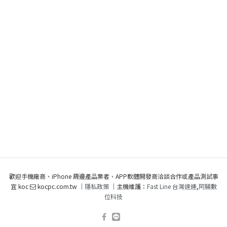
歡迎手機廠商、iPhone 周邊產品業者、APP軟體開發商洽談合作或產品測試事
宜 koc
kocpc.com.tw ｜
隱私政策
｜主機維護：
Fast Line 台灣速連
,
阿腸數
位科技