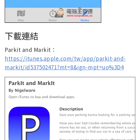
下載連結
Parkit and Markit：
https://itunes.apple.com/tw/app/parkit-and-
markit/id537502471?mt=8&ign-mpt=uo%3D4