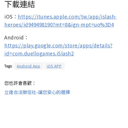
下載連結
iOS：
https://itunes.apple.com/tw/app/islash-
heroes/id949498190?mt=8&ign-mpt=uo%3D4
Android：
https://play.google.com/store/apps/details?
id=com.duellogames.iSlash2
Tags:
Android App
iOS APP
您也許會喜歡：
立達合法徵信社-讓您安心的選擇