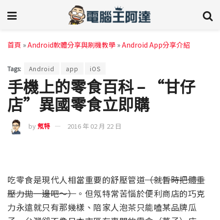
首頁
»
Android軟體分享與刷機教學
»
Android App分享介紹
Tags:
Android
app
iOS
手機上的零食百科 – “甘仔
店”異國零食立即購
by
氖特
2016 年 02 月 22 日
吃零食是現代人相當重要的舒壓管道
（就暫時把體重
壓力拋一邊吧～）
。但氖特常苦惱於便利商店的巧克
力永遠就只有那幾樣、陪家人泡茶只能嗑某品牌瓜