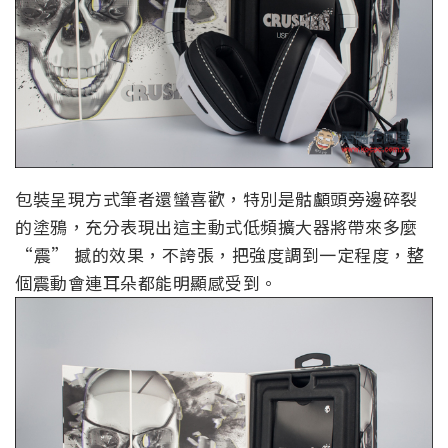
包裝呈現方式筆者還蠻喜歡，特別是骷顱頭旁邊碎裂
的塗鴉，充分表現出這主動式低頻擴大器將帶來多麼
“震” 撼的效果，不誇張，把強度調到一定程度，整
個震動會連耳朵都能明顯感受到。