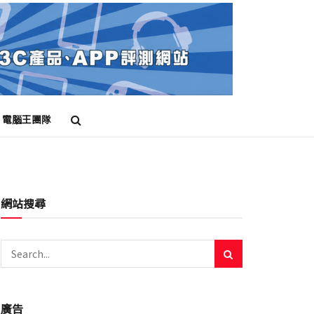
電腦王團隊
網站搜尋
廣告