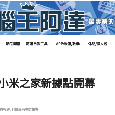
酷品開箱
阿達自製工具
APP/軟體/教學
休閒/懶人包
小米之家新據點開幕
與報導
,
科技廠商專訪報導