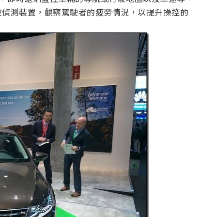
波偵測裝置，觀察駕駛者的疲勞情況，以提升操控的