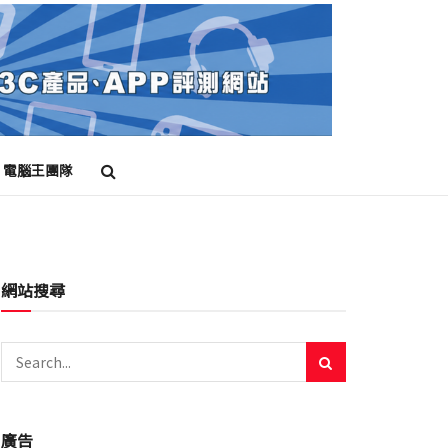
電腦王團隊
網站搜尋
廣告