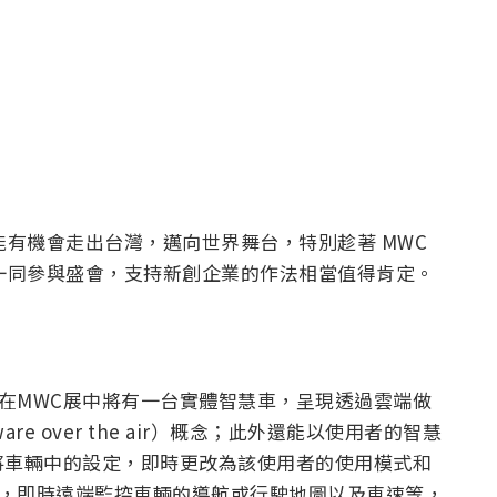
伴能有機會走出台灣，邁向世界舞台，特別趁著 MWC
伴一同參與盛會，支持新創企業的作法相當值得肯定。
用
次在MWC展中將有一台實體智慧車，呈現透過雲端做
re over the air）概念；此外還能以使用者的智慧
將車輛中的設定，即時更改為該使用者的使用模式和
腦，即時遠端監控車輛的導航或行駛地圖以及車速等，