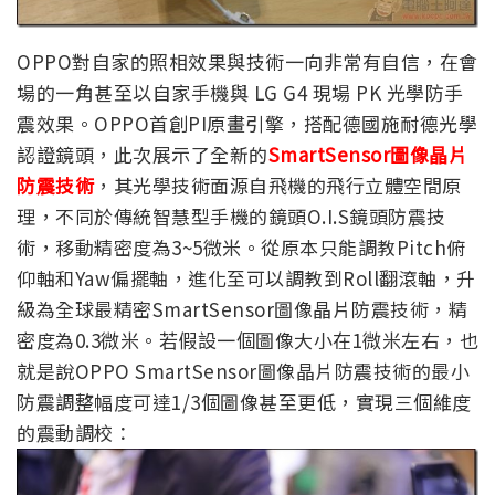
OPPO對自家的照相效果與技術一向非常有自信，在會
場的一角甚至以自家手機與 LG G4 現場 PK 光學防手
震效果。OPPO首創PI原畫引擎，搭配德國施耐德光學
認證鏡頭，此次展示了全新的
SmartSensor圖像晶片
防震技術
，其光學技術面源自飛機的飛行立體空間原
理，不同於傳統智慧型手機的鏡頭O.I.S鏡頭防震技
術，移動精密度為3~5微米。從原本只能調教Pitch俯
仰軸和Yaw偏擺軸，進化至可以調教到Roll翻滾軸，升
級為全球最精密SmartSensor圖像晶片防震技術，精
密度為0.3微米。若假設一個圖像大小在1微米左右，也
就是說OPPO SmartSensor圖像晶片防震技術的最小
防震調整幅度可達1/3個圖像甚至更低，實現三個維度
的震動調校：