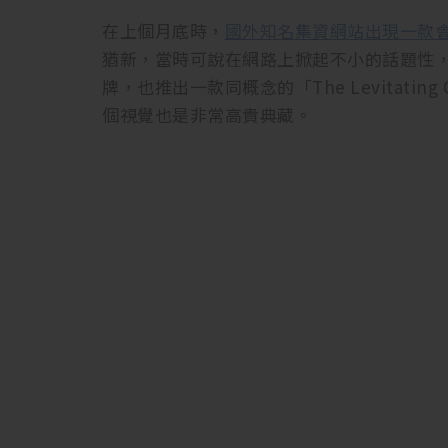
在上個月底時，
國外知名集資網站出現一款
猶新，當時可說在網路上掀起不小的話題性，而最
牌，也推出一款同概念的「The Levitati
個視覺也是非常高貴典藏。