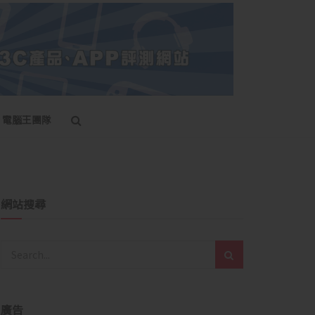
電腦王團隊
網站搜尋
廣告