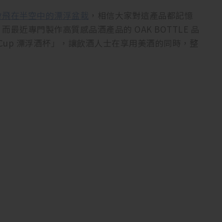
會飛在半空中的漂浮盆栽
，相信大家對這產品都記憶
近專門製作高質感品酒產品的 OAK BOTTLE 品
ng Cup 漂浮酒杯」，讓飲酒人士在享用美酒的同時，整