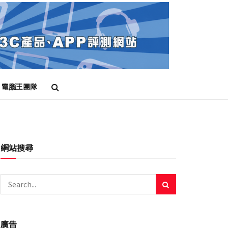
電腦王團隊
網站搜尋
廣告