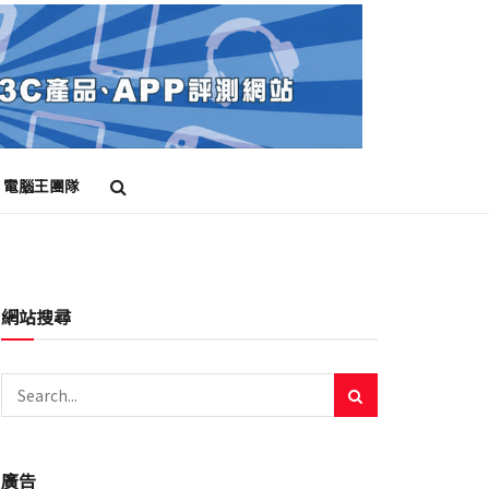
電腦王團隊
網站搜尋
廣告