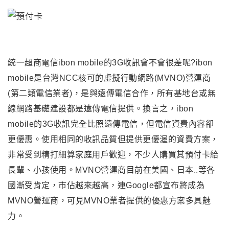
統一超商電信
ibon mobile
的
3G
收訊會不會很差呢
?
ibon
mobile
是台灣
NCC核
可的虛擬行動網路
(MVNO)
營運商
(
第二類電信業者
)
，
是與遠傳電信合作，所有基地台或無
線網路基礎建設都是遠傳電信提供。換言之，
ibon
mobile
的
3G
收訊完全比照遠傳電信，但電信資費內容卻
更優惠。
使用
相同的收訊品質但提供更優渥的資費方案，
非常受到精打細算家庭用戶歡迎，不少人購買其預付卡給
長輩、小孩使用
。
MVNO
營運商目前在美國、日本
..
等各
國漸受肯定，市佔越來越高，連
Google
都宣布將成為
MVNO
營運商，可見
MVNO
業者提供的優惠方案多具魅
力。