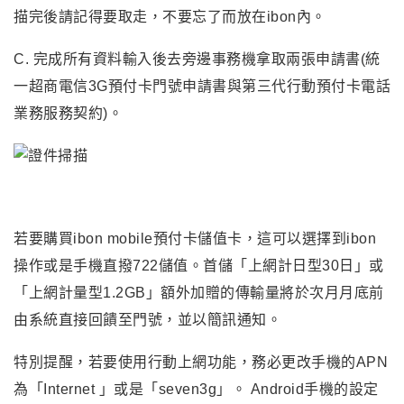
描完後請記得要取走
，不要忘了而放在ibon內
。
C. 完成所有資料輸入後去旁邊事務機拿取兩張申請書(統
一超商電信3G預付卡門號申請書與第三代行動預付卡電話
業務服務契約)
。
若要購買
ibon mobile預付卡
儲值卡
，這可以選擇到ibon
操作或是手機直撥722儲值
。
首儲「上網計日型30日」或
「上網計量型1.2GB」額外加贈的傳輸量將於次月月底前
由系統直接回饋至門號，並以簡訊通知。
特別提醒
，若要使用行動上網功能
，務必更改手機的APN
為
「
Internet
」
或是
「
seven3g
」
。 Android手機的設定