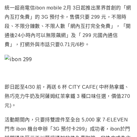
統一超商電信ibon mobile 2月 3日起推出業界首創的
「
網
內互打免費
」
的 3G 預付卡，售價只要 299 元
，
不限時
段、不限分鐘數、不限人數「網內互打完全免費」
，
「開
通後
24
小時內可以無限飆網」及「
299
元國內通信
費」
，
打網外與市話只要0.71元/6秒
。
即日起至4/30 前，再送 6 杯 CITY CAFE( 中杯熱拿鐵、
熱巧克力牛奶及阿薩姆紅茶拿鐵 3 種口味任選
，
價值
270
元
)
。
活動期間內
，
只要持雙證件至全台 5,000 家 7-ELEVEN
門市 ibon 機台申辦「3G 預付卡299」成功者，ibon於門