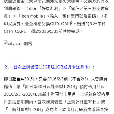
號開通後第三天以簡訊通知兌換免費咖啡。兌換方式為收
到簡訊後，至ibon「好康紅利」＞「電信／第三方支付會
員」＞「ibon mobile」>輸入「預付型門號及密碼」＞列
印兌換券，並至櫃枱兌換CITY CAFÉ。贈送的6 杯中杯
CITY CAFÉ
，
須於2016/5/31前兌換完成。
２
.
「首次上網儲值
1.2GB
送
1GB
或月卡送月卡
」
:
即日起至4/30 前
，
只要2016/2/3前（不含2/3）未曾購買
儲值上網「計日型30日及計量型1.2GB」預付卡用戶及
2016/2/3~2016/4/30新申辦預付卡用戶
，
上述符合資格用
戶於活動期間內，首次購買儲值「上網計日型30日」或
「上網計量型1.2GB」成功者，於次月月底前由系統直接