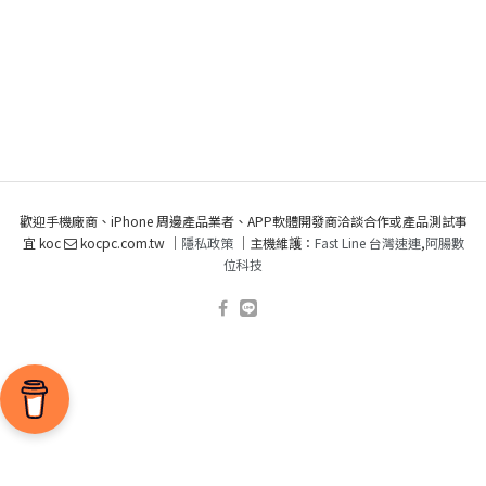
歡迎手機廠商、iPhone 周邊產品業者、APP軟體開發商洽談合作或產品測試事
宜 koc
kocpc.com.tw ｜
隱私政策
｜主機維護：
Fast Line 台灣速連
,
阿腸數
位科技