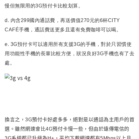
慢但無限用的3G預付卡比較划算
。
d. 內含299國內通話費
，再送價值270元的6杯
CITY
CAFÉ
手機
，通話費送更多且還有免費咖啡可以喝
。
e. 3G預付卡可以適用所有支援3G的手機
，對於只習慣使
用功能性手機的長輩比較方便
，
狀況良好3G手機也有了去
處
。
換言之
，3G預付卡好處多多
，絕對是以通話為主用戶的首
選
。雖然網速會比4G預付卡慢一些
，但由於遠傳電信的
3G系統都已升級為H+
，平均
下載網速
都有5Mbps以上且