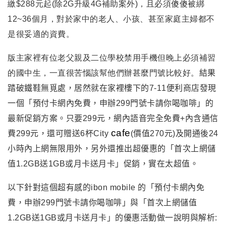
繳$288元起(除2G升級4G補助案外)，且必須傻傻被綁
12~36個月，對於家中的老人、小孩、甚至家庭主婦都不
是很妥適的資費。
版主家裡有位老父親及二位學校禁用手機但晚上必須補習
的國中生，一直很苦惱該幫他們辦甚麼門號比較好。
結果
踏破鐵鞋無覓處，居然就在家裡樓下的7-11便利商店發現
一個
「預付卡網內免費，申辦299門號卡請你喝咖啡」的
最新促銷方案
。
只要299元，網內語音完全免費+內含通信
cafe
費299元，還可贈送6杯City
(價值270元)及開通後24
小時內上網無限用外
，
另外還推出超優惠的
「
首次上網儲
值1.2GB送1GB或月卡送月卡
」
促銷
，
實在太超值。
以下針對這個超有感的ibon mobile 的「預付卡網內免
費，申辦299門號卡請你喝咖啡」與「首次上網儲值
1.2GB送1GB
或月卡送月卡
」的優惠活動做一說明與解析: