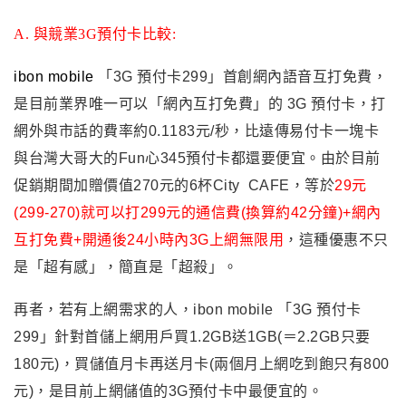
A.
與競業
3G
預付卡比較
:
ibon mobile
「3G 預付卡299」首創網內語音互打免費
，
是目前業界唯一可以
「
網內互打免費
」
的 3G 預付卡
，打
網外與市話的費率約0.1183元/秒
，比遠傳易付卡一塊卡
與台灣大哥大的Fun心345預付卡都還要便宜
。由於目前
促銷期間加贈價值270元的6杯City
CAFE
，
等於
29元
(299-270)就可以打299元的通信費
(
換算約
42
分鐘
)
+網內
互打免費+開通後24小時內3G上網無限用
，
這種優惠不只
是
「超有感」
，
簡直是
「超殺」
。
再者
，
若有上網需求的人
，
ibon mobile
「3G 預付卡
299」針對首儲上網用戶買1.2GB送1GB(＝2.2GB只要
180元)
，買儲值月卡再送月卡(兩個月上網吃到飽只有800
元)
，是
目前上網儲值的3G預付卡中最便宜的
。