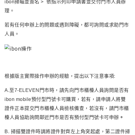
ibon掃瞄並簽名 > 依指示列印申請書並交付門市人員辦
理
。
若有任何申辦上的問題或遇到障礙，都可詢問或求助門市
人員。
根據版主實際操作申辦的經驗
，提出以下注意事項:
A.
至
7-ELEVEN
門市時，請先向門市櫃檯人員詢問是否有
ibon mobile
預付型門號卡可購買，若有，請申請人將雙
證件正本提交門市櫃檯人員檢核備查，若沒有，請門市櫃
檯人員協助詢問鄰近門市是否有預付型門號卡可申辦
。
B. 掃描雙證件時請將證件對齊左上角突起處
，第二證件掃