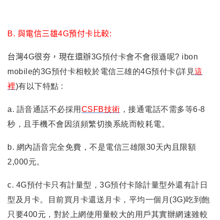
B.
與電信三雄4
G
預付卡比較
:
台灣4G很夯
，
現在還辦
3G預付卡會不會很遜呢?
ibon
mobile
的
3G預付卡相較於電信三雄的4G預付卡(詳見
這
裡
)有以下特點 :
a. 語音通話不必採用
CSFB技術
，接通電話不需多等6-8
秒
，且手機不會因須頻繁切換系統而較耗電
。
b. 網內語音完全免費
，不是電信三雄限30天內且限額
2,000元
。
c. 4G預付卡只有計量型
，3G預付卡除計量型外還有計日
型及月卡
。目前買月卡還送月卡
，平均一個月(3G)吃到飽
只要400元
，對於上網使用量較大的用戶其實辦網速雖較