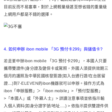
目前反而不易塞車
，
對於上網輕量級甚至想省錢的重量級
上網用戶都是不錯的選擇
。
4.
如何申辦 ibon mobile
「3G 預付卡299」與儲值卡?
若是要申辦ibon mobile
「3G 預付卡299」
，本國人只要
攜帶雙證件(身分證及健保卡或駕照
，外國人須提供效期三
個月的護照及中華民國核發簽證(如入台通行證/在台居留
證
…)到
7-ELEVEN
的ibon機器就可以申辦
。操作方式為
ibon「申辦服務」＞「ibon mobile」>
「預付型服務」
>
「本國人」或
「外籍人士」
> 詳讀注意事項並依指示
輸
入個人資料(如身分證字號/地址….) > 依指示提供雙證件供