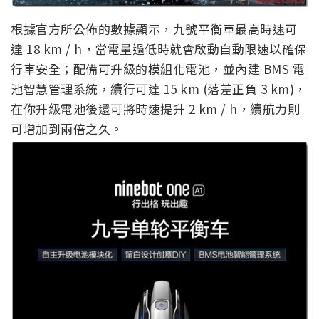
根據官方所公佈的數據顯示，九號平衡車最高時速可
達 18 km / h，當電量過低時就會啟動自動限速以確保
行車安全；配備可升級的模組化電池，並內建 BMS 電
池智慧管理系統，續行可達 15 km (落差正負 3 km)，
在你升級電池後還可將時速提升 2 km / h，續航力則
可增加到兩倍之久。