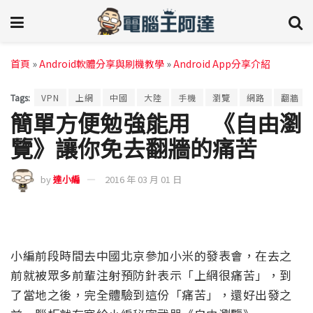
首頁
»
Android軟體分享與刷機教學
»
Android App分享介紹
Tags:
VPN
上網
中國
大陸
手機
瀏覽
網路
翻牆
簡單方便勉強能用 《自由瀏
覽》讓你免去翻牆的痛苦
by
達小編
2016 年 03 月 01 日
小編前段時間去中國北京參加小米的發表會，在去之
前就被眾多前輩注射預防針表示「上網很痛苦」，到
了當地之後，完全體驗到這份「痛苦」，還好出發之