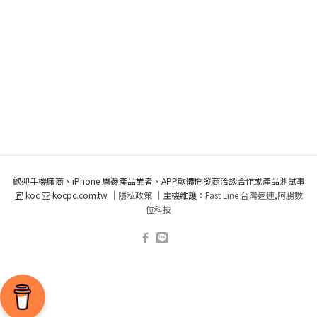
歡迎手機廠商、iPhone 周邊產品業者、APP軟體開發商洽談合作或產品測試事
宜 koc
kocpc.com.tw ｜
隱私政策
｜主機維護：
Fast Line 台灣速連
,
阿腸數
位科技