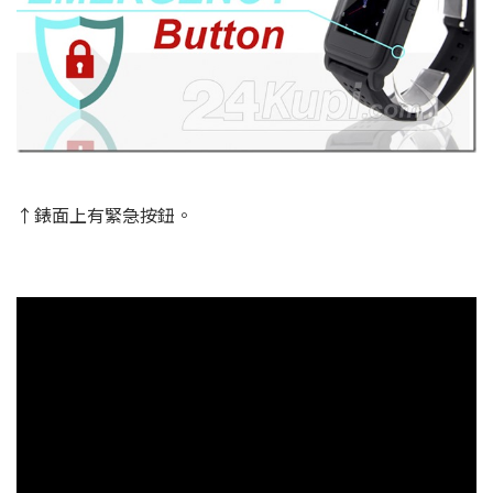
↑錶面上有緊急按鈕。