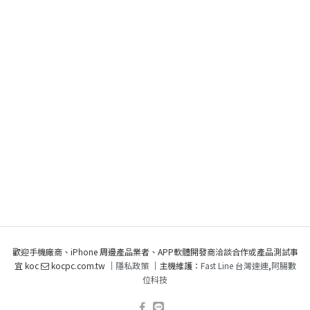
歡迎手機廠商、iPhone 周邊產品業者、APP軟體開發商洽談合作或產品測試事
宜 koc
kocpc.com.tw ｜
隱私政策
｜主機維護：
Fast Line 台灣速連
,
阿腸數
位科技