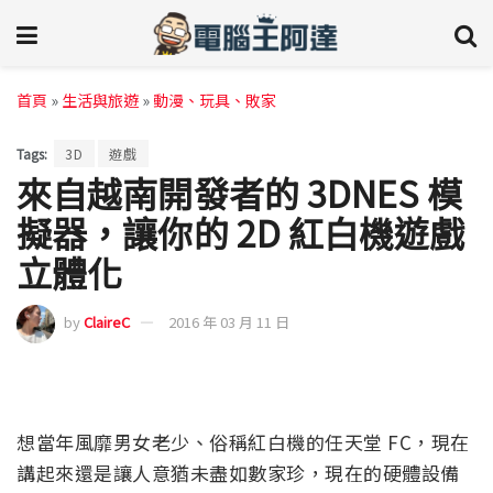
首頁
»
生活與旅遊
»
動漫、玩具、敗家
Tags:
3D
遊戲
來自越南開發者的 3DNES 模
擬器，讓你的 2D 紅白機遊戲
立體化
by
ClaireC
2016 年 03 月 11 日
想當年風靡男女老少、俗稱紅白機的任天堂 FC，現在
講起來還是讓人意猶未盡如數家珍，現在的硬體設備