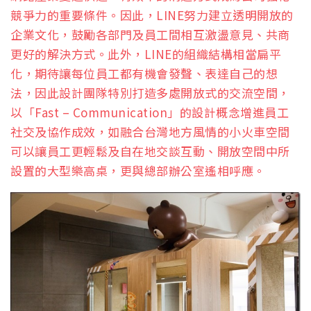
競爭力的重要條件。因此，LINE努力建立透明開放的
企業文化，鼓勵各部門及員工間相互激盪意見、共商
更好的解決方式。此外，LINE的組織結構相當扁平
化，期待讓每位員工都有機會發聲、表達自己的想
法，因此設計團隊特別打造多處開放式的交流空間，
以「Fast – Communication」的設計概念增進員工
社交及協作成效，如融合台灣地方風情的小火車空間
可以讓員工更輕鬆及自在地交談互動、開放空間中所
設置的大型樂高桌，更與總部辦公室遙相呼應。