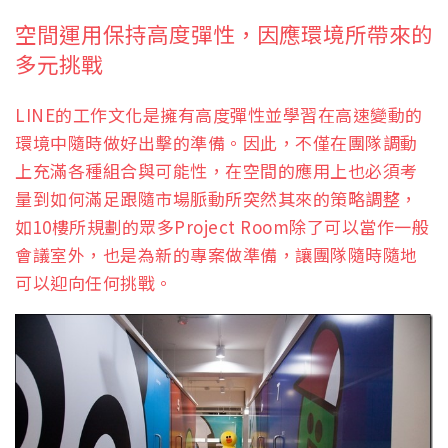
空間運用保持高度彈性，因應環境所帶來的
多元挑戰
LINE的工作文化是擁有高度彈性並學習在高速變動的
環境中隨時做好出擊的準備。因此，不僅在團隊調動
上充滿各種組合與可能性，在空間的應用上也必須考
量到如何滿足跟隨市場脈動所突然其來的策略調整，
如10樓所規劃的眾多Project Room除了可以當作一般
會議室外，也是為新的專案做準備，讓團隊隨時隨地
可以迎向任何挑戰。