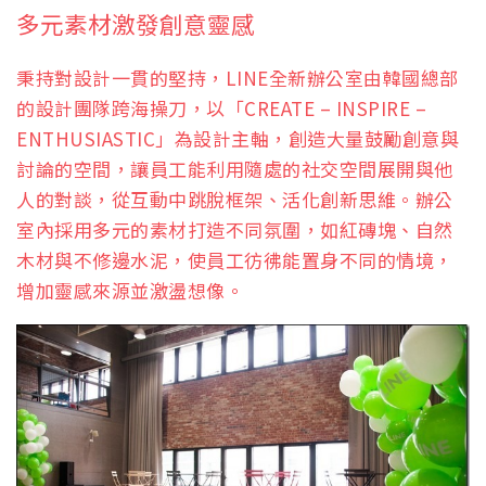
多元素材激發創意靈感
秉持對設計一貫的堅持，LINE全新辦公室由韓國總部
的設計團隊跨海操刀，以「CREATE – INSPIRE –
ENTHUSIASTIC」為設計主軸，創造大量鼓勵創意與
討論的空間，讓員工能利用隨處的社交空間展開與他
人的對談，從互動中跳脫框架、活化創新思維。辦公
室內採用多元的素材打造不同氛圍，如紅磚塊、自然
木材與不修邊水泥，使員工彷彿能置身不同的情境，
增加靈感來源並激盪想像。