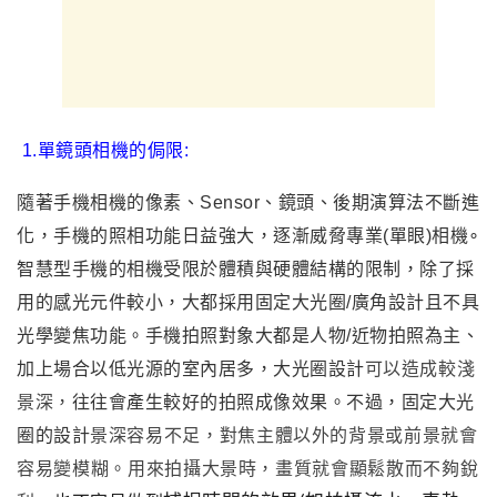
1.
單鏡頭相機的侷限:
隨著手機相機的像素、Sensor、鏡頭、後期演算法不斷進
化，手機的照相功能日益強大，逐漸威脅專業(單眼)相機∘
智慧型手機的相機受限於體積與硬體結構的限制，除了採
用的感光元件較小，大都採用固定大光圈/廣角設計且不具
光學變焦功能。手機拍照對象大都是人物/近物拍照為主、
加上場合以低光源的室內居多，大光圈設計
可以
造成較淺
景深，
往往會產生較好的拍照成像效果
。不過
，固定
大光
圈的設計
景深容易不足，
對焦主體以外的背景或前景就會
容易變模糊
。
用來拍攝大景時，畫質就會顯鬆散而不夠銳