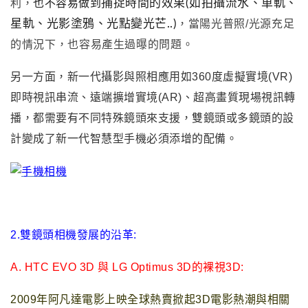
利，
也不容易做到
捕捉時間的效果
(如拍攝流水、車軌、
星軌、光影塗鴉、光點變光芒..)
，
當
陽光普照/光源充足
的情況下，也容易產生過曝的問題
。
另一方面，新一代攝影與照相應用如360度虛擬實境(VR)
即時視訊串流、遠端擴增實境(AR)、超高畫質現場視訊轉
播，都需要有不同特殊鏡頭來支援，雙鏡頭或多鏡頭的設
計變成了新一代智慧型手機必須添增的配備。
2.雙鏡頭相機發展的沿革:
A.
HTC EVO 3D 與 LG
Optimus 3D的裸視3D:
2009
年阿凡達電影上映全球熱賣掀起3D電影熱潮與相關