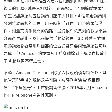
Amazon
在2014年推出內建六個相機的Fire phone
，
除了
後置的1,300 萬畫素相機外，正面配置了4 個追蹤鏡頭加
前置視訊鏡頭共五個鏡頭引起不少側目。
4
個追蹤鏡頭則
分別位於面板的四角，用來時刻「盯住」用戶的頭部動
作，測量其與手機間的距離，最終依靠蒐集到的數據來讓
介面產生變化，以此來提供「動態視角」3D 體驗。雖然
追蹤鏡頭會觀察用戶面部的位置通常只要兩顆鏡頭就可以
達成，但 Amazon 怕鏡頭被用戶身體擋到，所以直接放上
了 4 顆以備不時之需。
不過
，
Amazon
Fire phone
除了六個鏡頭稍有特色外
，其
他智慧型手機的規格乏善可陳
，被
評測者譏為“過目即
忘”、“平庸無奇”
，
上市後銷售
慘澹
，2015年九月Amazon
停售Fire phone宣告其死刑
。