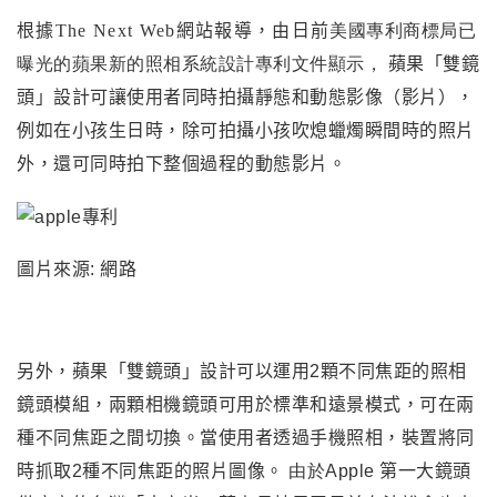
根據The Next Web網站報導
，由日前
美國專利商標局已
曝光的蘋果新的照相系統設計專利文件顯示，
蘋果「雙鏡
頭」設計可讓使用者同時拍攝靜態和動態影像（影片），
例如在小孩生日時，除可拍攝小孩吹熄蠟燭瞬間時的照片
外，還可同時拍下整個過程的動態影片。
圖片來源: 網路
另外，
蘋果「雙鏡頭」設計
可以運用2顆不同焦距的照相
鏡頭模組，兩顆相機鏡頭可用於標準和遠景模式，可在兩
種不同焦距之間切換。當使用者透過手機照相，裝置將同
時抓取2種不同焦距的照片圖像。
由於Apple
第一大鏡頭