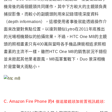
機背後的兩個鏡頭共同運作，其中下方較大的主鏡頭負責
捕捉影像，而較小的副鏡頭則用來記錄環境深度資料
（depth information），這樣使用者事後就能透過操作介
面來改變對焦點位置，以達到類似Lytro在2011年底推出
的光場相機類似的拍攝效果。不過
，
HTC One M8的主鏡
頭的照相畫素只有400萬與當時各手機品牌競相追求照相
畫素的主流不一樣
，雖然
HTC One M8的銷售狀況不錯但
並未掀起其他業者跟風
，M8孤軍奮戰下，
Duo 景深相機
於是雷聲大雨點小
。
4
個追蹤鏡頭加前置視訊鏡頭
C.
Amazon Fire Phone 的
: