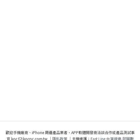
歡迎手機廠商、iPhone 周邊產品業者、APP軟體開發商洽談合作或產品測試事
宜 koc
kocpc.com.tw ｜
隱私政策
｜主機維護：
Fast Line 台灣速連
,
阿腸數