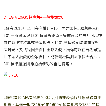
D.
LG V10/G5超廣角+一般雙鏡頭:
L
G
在20
15年11月在台推出V10
，
內建兩個500萬畫素的
80°
一般鏡頭與
120
°
超廣角鏡頭
。
雙前鏡頭的設計可以在
自拍時選擇標準或廣角視野
，
120
° 廣角鏡頭能夠捕捉整
個背景，又或是團體自拍全都入鏡，讓你可以在著名景點
拍下讓人讚歎的全景自拍，或輕鬆地與朋友來個大合照；
80° 標準鏡頭則能拍攝精彩的自拍特寫。
LG在2016 MWC發表的 G5
，則將雙鏡頭設計改成
後置主
相機
，具備一般
78
°
鏡頭
的1600萬像素相機及135
°
的
超