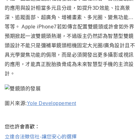
的應用與設計相當多元且分歧，如
提升3D效能
、拉高景
深、追蹤面部、超廣角
、
增補畫素
、多光圈、變焦功能…
等等。 Apple
iPhone7若如傳言配置雙鏡頭或許會如外界
預期掀起一波雙鏡頭熱潮，不過版主仍然認為智慧型雙鏡
頭設計不能只是彌補單鏡頭相機
固定大光圈/廣角設計且不
具光學變焦功能的侷限
，而是必須
開發出更多攝影或視訊
的應用
，
才能真正脫胎換骨
成為未來智慧型手機的
主流
設
計
。
圖片來源:
Yole Developpement
您也許會喜歡：
立達合法徵信社-讓您安心的選擇