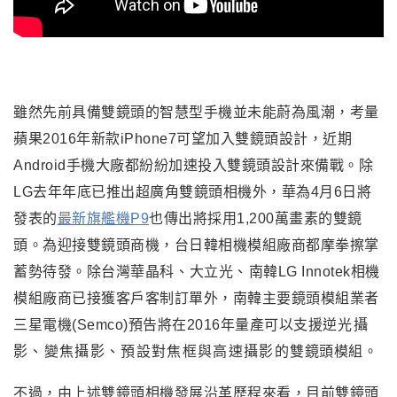
雖然先前具備雙鏡頭的智慧型手機並未能蔚為風潮，考量
蘋果2016年新款iPhone7可望加入雙鏡頭設計，近期
Android手機大廠都紛紛加速投入雙鏡頭設計來備戰。除
LG去年年底已推出超廣角雙鏡頭相機外，
華為4月6日將
發表的
最新旗艦機P9
也傳出將採用1,200萬畫素的雙鏡
頭。為迎接雙鏡頭商機，台日韓相機模組廠商都摩拳擦掌
蓄勢待發。除台灣華晶科
、
大立光
、
南韓LG Innotek相機
模組廠商已接獲客戶客制訂單外，
南韓主要鏡頭模組業者
三星電機(Semco)預告將在2016年量產可以支援
逆光攝
影、變焦攝影、預設對焦框與高速攝影的
雙鏡頭模組。
不過
，
由上述雙鏡頭相機發展沿革歷程來看
，
目前雙鏡頭