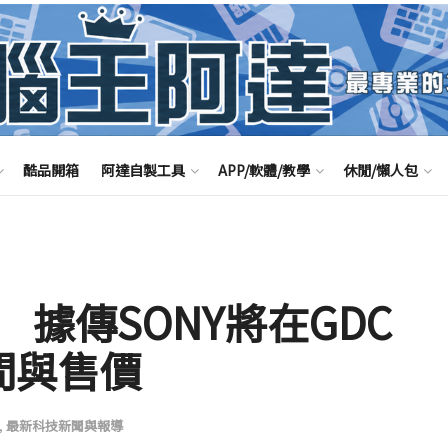
酷品開箱
阿達自製工具
APP/軟體/教學
休閒/懶人包
據傳SONY將在GDC
時間與售價
,
最新科技新聞與報導