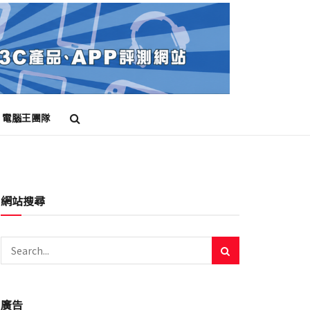
電腦王團隊
網站搜尋
廣告