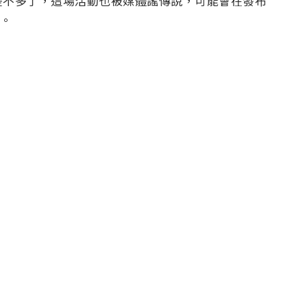
差不多了，這場活動也被媒體謠傳說，可能會在發布
價。