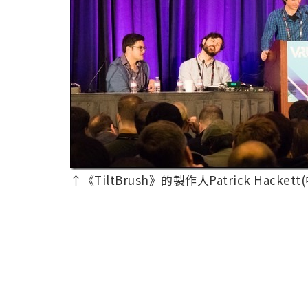
↑《TiltBrush》的製作人Patrick Hack