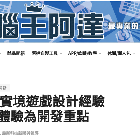
酷品開箱
阿達自製工具
APP/軟體/教學
休閒/懶人包
開發
虛擬實境遊戲設計經驗
體驗為開發重點
,
最新科技新聞與報導