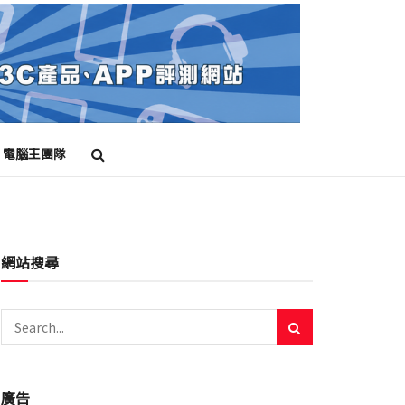
電腦王團隊
網站搜尋
廣告