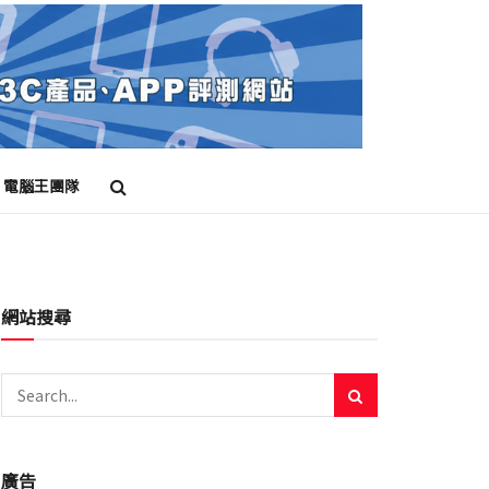
電腦王團隊
網站搜尋
廣告