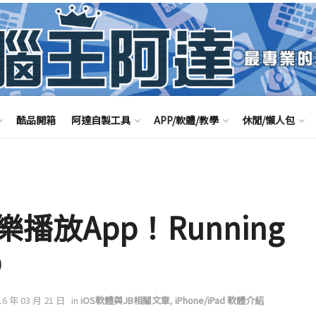
酷品開箱
阿達自製工具
APP/軟體/教學
休閒/懶人包
放App！Running
p
16 年 03 月 21 日
in
iOS軟體與JB相關文章
,
iPhone/iPad 軟體介紹