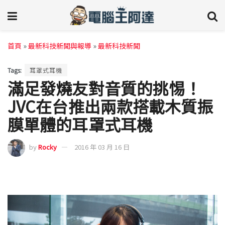
首頁
»
最新科技新聞與報導
»
最新科技新聞
Tags:
耳罩式耳機
滿足發燒友對音質的挑惕！
JVC在台推出兩款搭載木質振
膜單體的耳罩式耳機
by
Rocky
2016 年 03 月 16 日