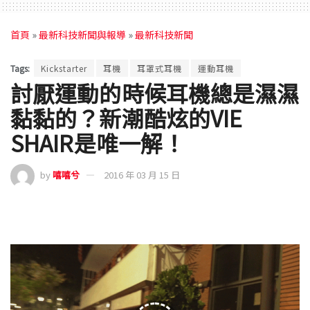
首頁
»
最新科技新聞與報導
»
最新科技新聞
Tags:
Kickstarter
耳機
耳罩式耳機
運動耳機
討厭運動的時候耳機總是濕濕
黏黏的？新潮酷炫的VIE
SHAIR是唯一解！
by
嘻嘻兮
2016 年 03 月 15 日