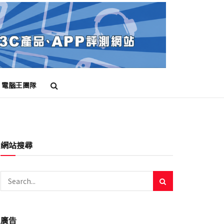
電腦王團隊
網站搜尋
廣告