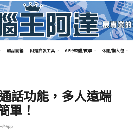
酷品開箱
阿達自製工具
APP/軟體/教學
休閒/懶人包
音通話功能，多人遠端
簡單！
平台App