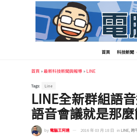
首頁
科技新聞
首頁
»
最新科技新聞與報導
»
LINE
Tags:
Line
LINE全新群組語
語音會議就是那麼
by
電腦王阿達
2016 年 03 月 18 日
in
LINE
,
跨