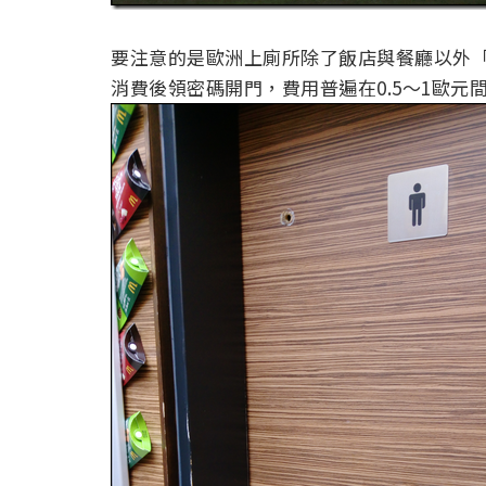
要注意的是歐洲上廁所除了飯店與餐廳以外
消費後領密碼開門，費用普遍在0.5～1歐元