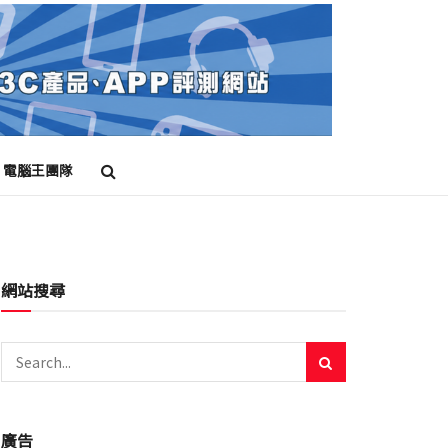
電腦王團隊
網站搜尋
廣告