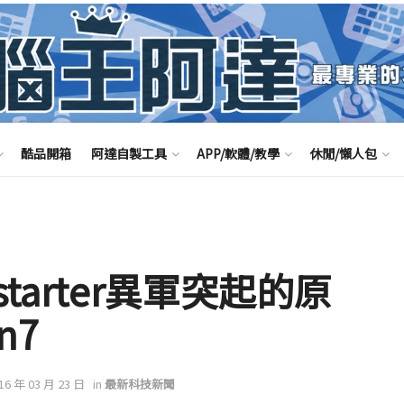
酷品開箱
阿達自製工具
APP/軟體/教學
休閒/懶人包
tarter異軍突起的原
n7
016 年 03 月 23 日
in
最新科技新聞