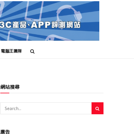
電腦王團隊
網站搜尋
廣告