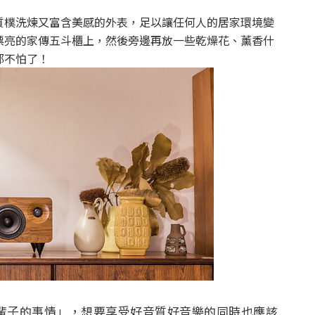
質樸洗煉又富含美感的外表，足以讓任何人的居家環境變
漂亮的家傳五斗櫃上，然後旁邊再放一些乾燥花、薰香什
都不怕了！
一輩子的事情」，想要享受好音質好音樂的同時也應該