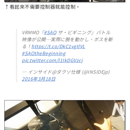
↑看起來不需要控制器就能控制。
VRMMO『
#SAO
ザ・ビギニング』バトル
映像が公開…実際に腕を動かし、ボスを斬
る！
https://t.co/DkC1vgtlVL
#SAOtheBeginning
pic.twitter.com/l1IkDGVzcj
— インサイド@ダクソ仕様 (@INSIDEjp)
2016年3月18日