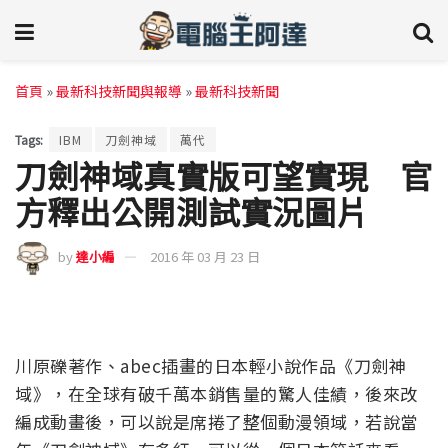
首頁
»
最新科技新聞與報導
»
最新科技新聞
Tags:
IBM
刀劍神域
萬代
刀劍神域真實版可望實現 官
方釋出公開測試實況圖片
by
達小編
2016 年 03 月 23 日
川原礫著作、abec插畫的日本輕小說作品《刀劍神
域》，在全球有破千萬本銷售量的驚人佳績，後來改
編成動畫後，可以說是席捲了整個動漫領域，若說當