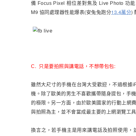
備 Focus Pixel 相位差對焦及 Live Photo
M9 協同處理器性能爆表(安兔兔跑分
13.4萬分
)
C
.
只是要拍照與講電話
，不想帶包包
:
雖然大尺寸的手機在台灣大受歡迎，不過根據iP
機。除了歐美的男生不喜歡攜帶隨身提包，手
的極限。另一方面
，
由於歐美國家的行動上網
與拍照為主
，
並不會當成最主要的上網瀏覽工
換言之
，
若手機主是用來講電話及拍照使用
，