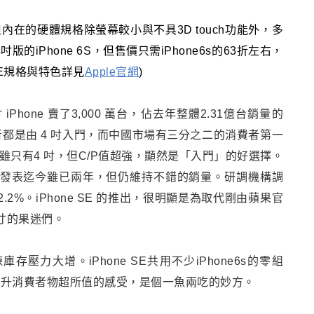
設計，但內在的硬體規格除螢幕較小與不具3D touch功能外，多
吋版的iPhone 6S，但售價只需iPhone6s的63折左右，
E
規格與特色詳見
Apple官網
)
 iPhone 賣了3,000 萬台
，
佔去年整體2.31億台銷量的
消費者都是由 4 吋入門，而中國市場有三分之二的消費者第一
雖只有4 吋
，
但C/P值超強
，
顯然是「入門」的好選擇。
發表迄今雖已兩年，但仍維持不錯的銷量
。
研調機構調
.2%
。
iPhone SE 的推出，很明顯是為取代剛由蘋果官
寸的果迷們。
存壓力大增。iPhone SE共用不少iPhone6s的零組
提升消費者物超所值的感受，是個一魚兩吃的妙方。