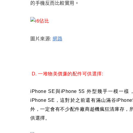
的手機反而比較實用
。
圖片來源:
網路
D
.
一堆物美價廉的配件可供選擇:
i
Phone SE與iPhone 5S 外型幾乎一模一樣
iPhone SE
，
這對於之前還有滿山滿谷iPho
外
，
一定會有不少配件廠商趁機瘋狂清庫存
，
供選擇
。