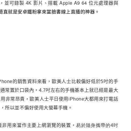
搭載 Apple A9 64 位元處理器與
 功能，並可錄製 4K 影片
、
簡直就是安卓鐵粉拿來當臉書線上直播的神器
。
hone的銷售資料來看，歐美人士比較偏好低於5吋的手
機通常置於口袋內
，
4.7
吋左右的手機基本上就已經是最大
費用非常昂貴
，
歐美人士平日使用iPhone大都用來打電話
具
，
所以並不偏好使用大螢幕手機
。
並非用來當作主要上網瀏覽的裝置
，
易於隨身攜帶的4吋