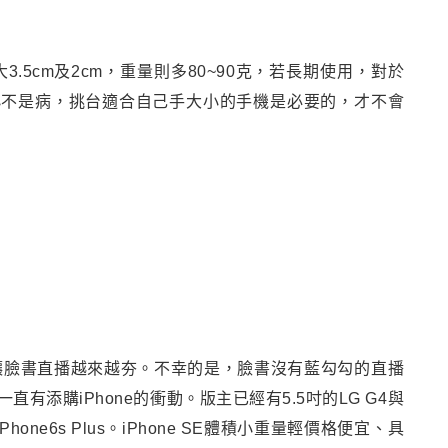
3.5cm及2cm，重量則多80~90克，若長期使用，對於
小不是病，挑台適合自己手大小的手機是必要的，才不會
讓臉書直播越來越夯。不幸的是，臉書沒有藍勾勾的直播
直有添購iPhone的衝動
。版主已經有5.5吋的LG G4與
ne6s Plus
。
iPhone SE體積小重量輕價格便宜
、
具