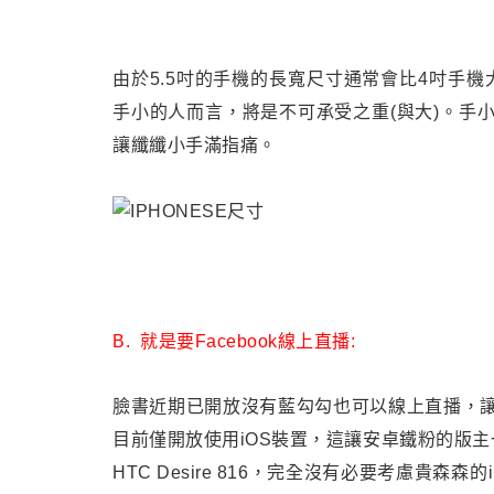
由於5.5吋的手機的長寬尺寸通常會比4吋手機大
手小的人而言，將是不可承受之重(與大)。
手
讓纖纖小手滿指痛
。
B.
就是要Facebook線上直播:
臉書近期已開放沒有藍勾勾也可以線上直播，
目前僅開放使用iOS裝置，這讓安卓鐵粉的版主一
HTC Desire 816
，完全沒有必要考慮貴森森的iPho