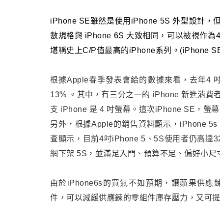
iPhone SE雖然是使用iPhone 5S 外型
數規格與 iPhone 6S 大致相同，可以被視作為4
堪稱史上C/P值最高的iPhone系列。(
iPhone S
根據Apple春季發表會給的數據來看
，
去年
4
吋
13% 。其中
，
有三分之一的 iPhone 新進
支 iPhone 是 4 吋螢幕。
這次iPhone SE
，
螢幕
另外
，
根據Apple的銷售資料顯示
，
iPhone 5s
查顯示，目前4吋iPhone 5、5S使用者仍高達32
網下架 5S
，
並滿足入門、預算不足、偏好小尺
由於iPhone6s的買氣不如預期，讓蘋果供應鍊庫
件，可以減緩供應鍊的零組件庫存壓力，又可