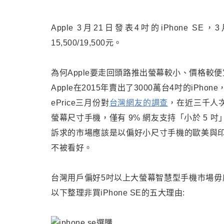
Apple 3
月21日發表4吋的iPhone SE
15,500/19,500元。
為何Apple要走回頭路推出螢幕較小、價格較便宜的Appl
Apple在2015年賣出了3000萬台4吋的i
ePrice三月份對
台灣網友的調查
，在近三千人次
螢幕尺寸手機，僅有 9% 網友支持「小於 5 吋
訴求的市場應該是以偏好小尺寸手機的歐美與
不被看好。
台灣用戶偏好5吋以上大螢幕
智慧型手機市場
毋
以下整理非買iPhone SE的五大理由: