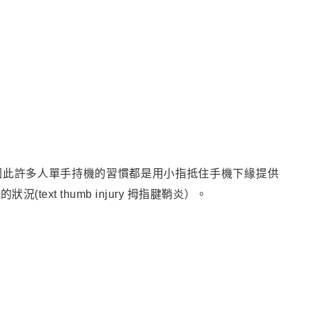
因此許多人單手持機的習慣都是用小指抵住手機下緣提供
ext thumb injury 拇指腱鞘炎）。