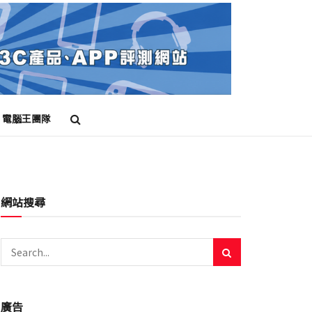
電腦王團隊
網站搜尋
廣告