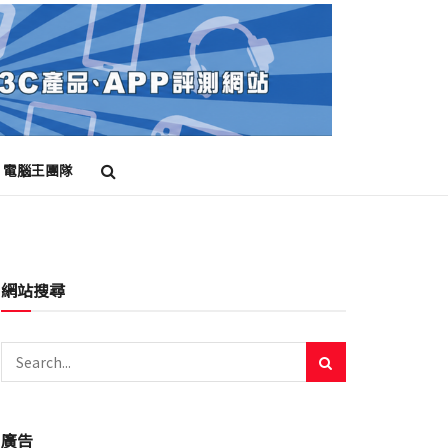
電腦王團隊
網站搜尋
廣告