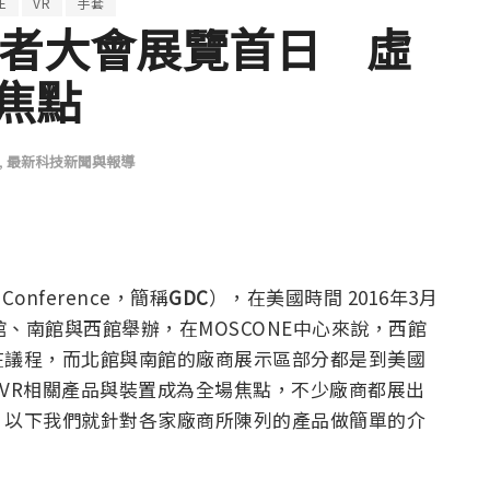
E
VR
手套
開發者大會展覽首日 虛
焦點
,
最新科技新聞與報導
Conference，簡稱
GDC
），在美國時間 2016年3月
北館、南館與西館舉辦，在MOSCONE中心來說，西館
在議程，而北館與南館的廠商展示區部分都是到美國
以VR相關產品與裝置成為全場焦點，不少廠商都展出
，以下我們就針對各家廠商所陳列的產品做簡單的介