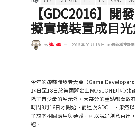
Tags:
GDC
GDC2016
HTC
PS
SONY
VIV
【GDC2016】
擬實境裝置成目光
by
達小編
2016 年 03 月 18 日
in
最新科技新聞
今年的遊戲開發者大會（Game Developers 
14日至18日於美國舊金山MOSCONE中心
除了有少量的展示外，大部分的重點都會放
時間3月16日才開始。而這次GDC中，果然
了旗下相關應用與硬體，可以說是創意百出
紹。