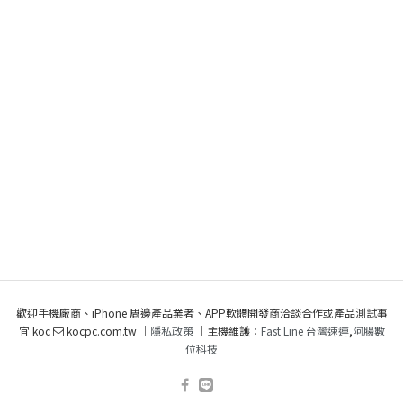
歡迎手機廠商、iPhone 周邊產品業者、APP軟體開發商洽談合作或產品測試事
宜 koc
kocpc.com.tw ｜
隱私政策
｜主機維護：
Fast Line 台灣速連
,
阿腸數
位科技