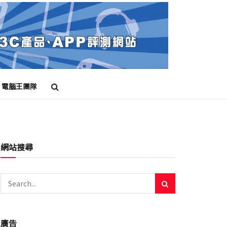
電腦王團隊
網站搜尋
廣告