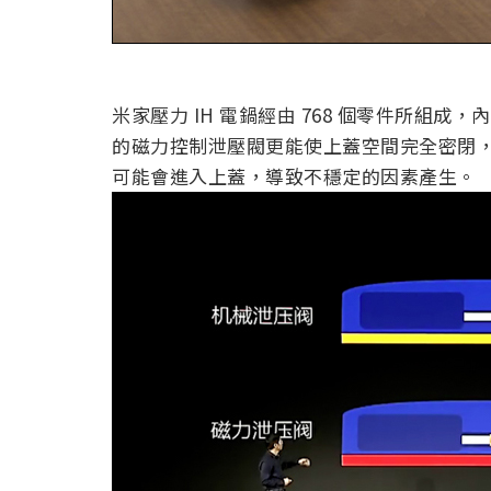
米家壓力 IH 電鍋經由 768 個零件所組成
的磁力控制泄壓閥更能使上蓋空間完全密閉
可能會進入上蓋，導致不穩定的因素產生。