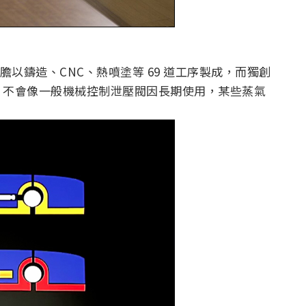
，內膽以鑄造、CNC、熱噴塗等 69 道工序製成，而獨創
，不會像一般機械控制泄壓閥因長期使用，某些蒸氣