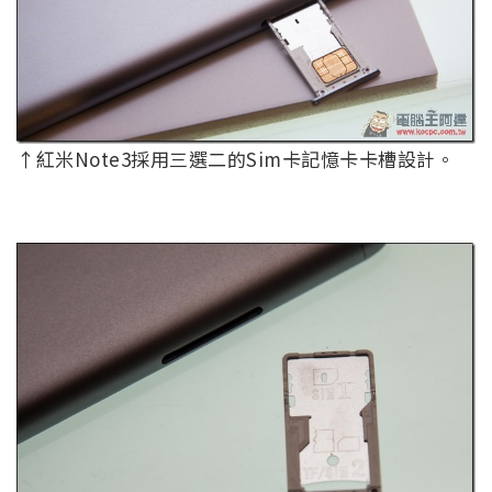
↑紅米Note3採用三選二的Sim卡記憶卡卡槽設計。