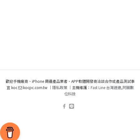
歡迎手機廠商、iPhone 周邊產品業者、APP軟體開發商洽談合作或產品測試事
宜 koc
kocpc.com.tw ｜
隱私政策
｜主機維護：
Fast Line 台灣速連
,
阿腸數
位科技