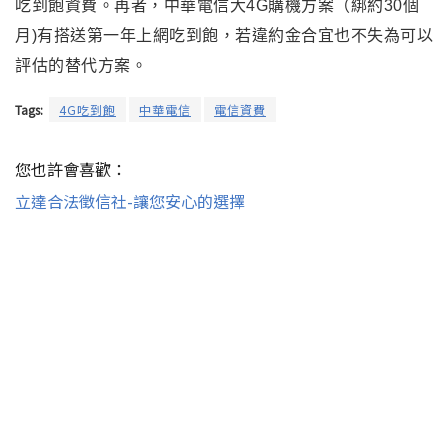
吃到飽資費
。再者
，中華電信大4G購機方案（綁約30個
月)有搭送第一年上網吃到飽
，若違約金合宜也不失為可以
評估的替代方案
。
Tags:
4G吃到飽
中華電信
電信資費
您也許會喜歡：
立達合法徵信社-讓您安心的選擇