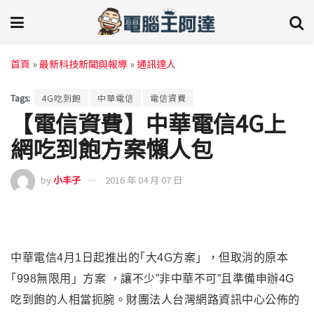
首頁
»
最新科技新聞與報導
»
通訊達人
Tags:
4G吃到飽
中華電信
電信資費
【電信資費】中華電信4G上
網吃到飽方案懶人包
by
小丰子
2016 年 04 月 07 日
中華電信4月1日起推出的｢大4G方案」，但取消的原本
｢998無限用」方案
，
讓不少”非中華不可”且準備申辦4G
吃到飽的人相當扼腕。
財團法人台灣網路資訊中心公佈的