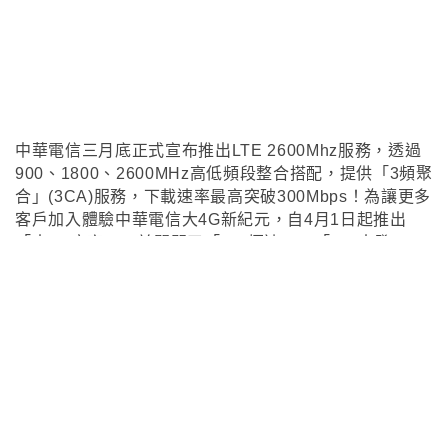
中華電信三月底正式宣布推出LTE 2600Mhz服務，透過
900、1800、2600MHz高低頻段整合搭配，提供「3頻聚
合」(3CA)服務，下載速率最高突破300Mbps！為讓更多
客戶加入體驗中華電信大4G新紀元，自4月1日起推出
「大4G方案」，並
關閉了
「
4G 極速
」
、「
4G 大發
」
、
「
4G 288大富
」
及
「
4G 988
」
方案。
中華電信擁有台灣最大網內免費講、2600Mhz基地台架
設數量最高、整體收訊(2G+3G+4G)涵蓋率最高
、連外網
路頻寬最足瀏覽國外網站不卡卡
，
長期以來都有
「非種花
不可
」
的愛用者。
該如何挑選中華電信的電信資費呢 ?
2016年第二季熱門的3G/4G月租型資費方案最新攻略如
下: