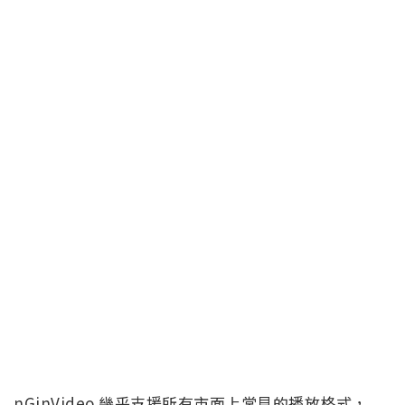
nGinVideo 幾乎支援所有市面上常見的播放格式，