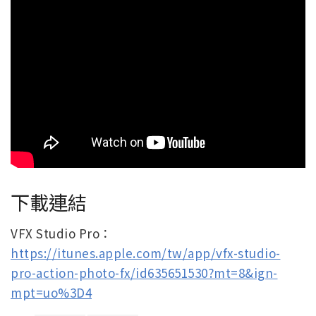
下載連結
VFX Studio Pro：
https://itunes.apple.com/tw/app/vfx-studio-
pro-action-photo-fx/id635651530?mt=8&ign-
mpt=uo%3D4