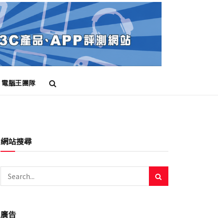
電腦王團隊
網站搜尋
廣告