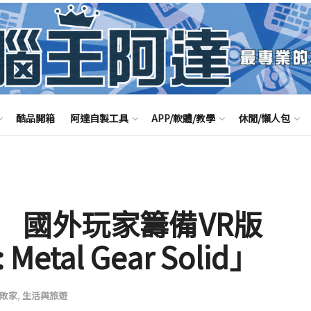
酷品開箱
阿達自製工具
APP/軟體/教學
休閒/懶人包
 國外玩家籌備VR版
 Metal Gear Solid」
敗家
,
生活與旅遊