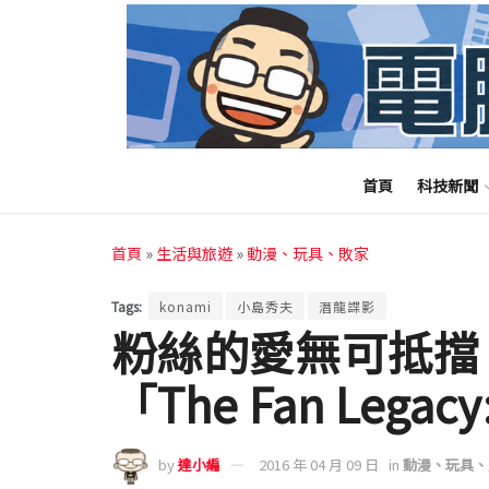
首頁
科技新聞
首頁
»
生活與旅遊
»
動漫、玩具、敗家
Tags:
konami
小島秀夫
潛龍諜影
粉絲的愛無可抵擋
「The Fan Legacy:
by
達小編
2016 年 04 月 09 日
in
動漫、玩具、