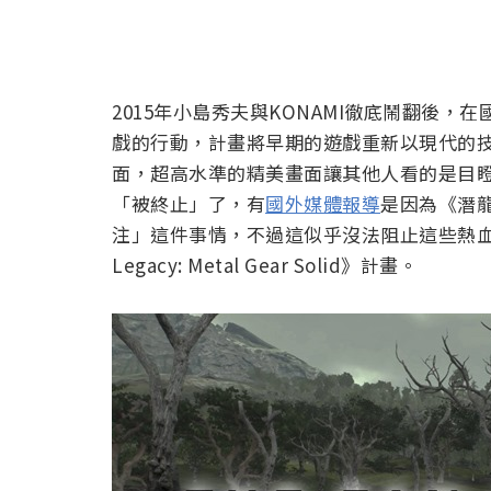
2015年小島秀夫與KONAMI徹底鬧翻後
戲的行動，計畫將早期的遊戲重新以現代的
面，超高水準的精美畫面讓其他人看的是目
「被終止」了，有
國外媒體報導
是因為《潛龍
注」這件事情，不過這似乎沒法阻止這些熱血玩
Legacy: Metal Gear Solid》計畫。