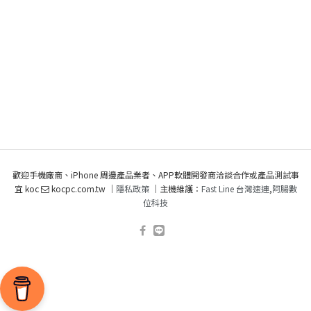
歡迎手機廠商、iPhone 周邊產品業者、APP軟體開發商洽談合作或產品測試事
宜 koc
kocpc.com.tw ｜
隱私政策
｜主機維護：
Fast Line 台灣速連
,
阿腸數
位科技