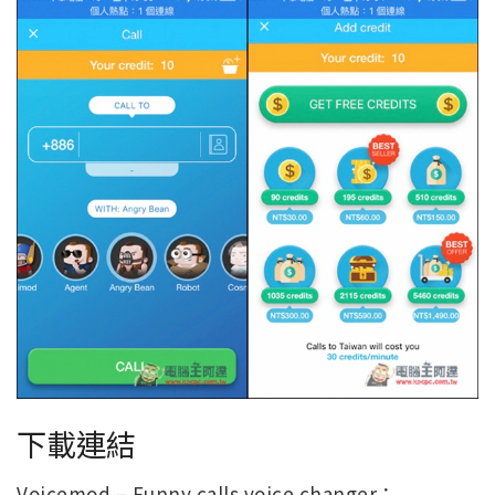
下載連結
Voicemod – Funny calls voice changer：