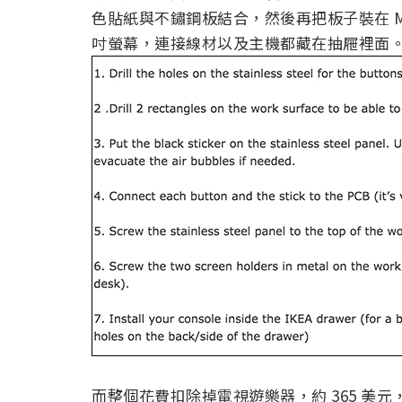
色貼紙與不鏽鋼板結合，然後再把板子裝在 MICK
吋螢幕，連接線材以及主機都藏在抽屜裡面
而整個花費扣除掉電視遊樂器，約 365 美元，大