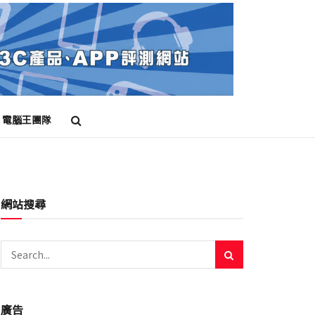
電腦王團隊
網站搜尋
廣告