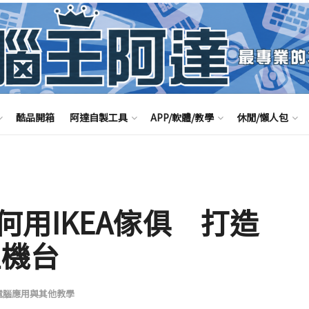
酷品開箱
阿達自製工具
APP/軟體/教學
休閒/懶人包
用IKEA傢俱 打造
大型機台
電腦應用與其他教學